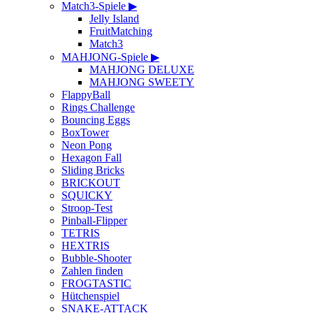
Match3-Spiele ▶
Jelly Island
FruitMatching
Match3
MAHJONG-Spiele ▶
MAHJONG DELUXE
MAHJONG SWEETY
FlappyBall
Rings Challenge
Bouncing Eggs
BoxTower
Neon Pong
Hexagon Fall
Sliding Bricks
BRICKOUT
SQUICKY
Stroop-Test
Pinball-Flipper
TETRIS
HEXTRIS
Bubble-Shooter
Zahlen finden
FROGTASTIC
Hütchenspiel
SNAKE-ATTACK