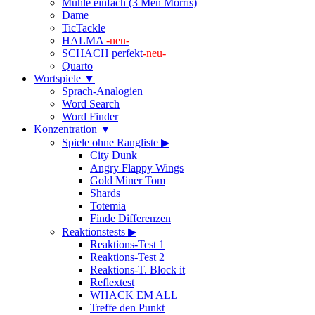
Mühle einfach (3 Men Morris)
Dame
TicTackle
HALMA
-neu-
SCHACH perfekt
-neu-
Quarto
Wortspiele ▼
Sprach-Analogien
Word Search
Word Finder
Konzentration ▼
Spiele ohne Rangliste ▶
City Dunk
Angry Flappy Wings
Gold Miner Tom
Shards
Totemia
Finde Differenzen
Reaktionstests ▶
Reaktions-Test 1
Reaktions-Test 2
Reaktions-T. Block it
Reflextest
WHACK EM ALL
Treffe den Punkt