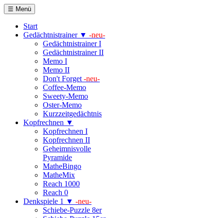
☰ Menü
Start
Gedächtnistrainer ▼
-neu-
Gedächtnistrainer I
Gedächtnistrainer II
Memo I
Memo II
Don't Forget
-neu-
Coffee-Memo
Sweety-Memo
Oster-Memo
Kurzzeitgedächtnis
Kopfrechnen ▼
Kopfrechnen I
Kopfrechnen II
Geheimnisvolle
Pyramide
MatheBingo
MatheMix
Reach 1000
Reach 0
Denkspiele 1 ▼
-neu-
Schiebe-Puzzle 8er