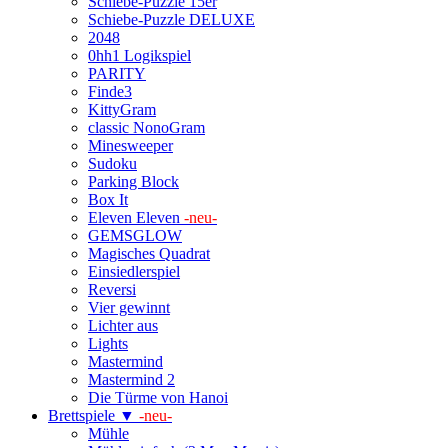
Schiebe-Puzzle 15er
Schiebe-Puzzle DELUXE
2048
0hh1 Logikspiel
PARITY
Finde3
KittyGram
classic NonoGram
Minesweeper
Sudoku
Parking Block
Box It
Eleven Eleven
-neu-
GEMSGLOW
Magisches Quadrat
Einsiedlerspiel
Reversi
Vier gewinnt
Lichter aus
Lights
Mastermind
Mastermind 2
Die Türme von Hanoi
Brettspiele ▼
-neu-
Mühle