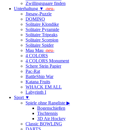
Zwillingspaare finden
Unterhaltung ▼
-neu-
Jigsaw-Puzzle
DOMINO
Solitaire Klondike
Solitaire Pyramide
Solitaire Tripeaks
Solitaire Scorpion
Solitaire Spider
Mau Mau
-neu-
4 COLORS
4 COLORS Monument
Schere Stein Papier
Pac-Rat
BattleShip War
Katana Fruits
WHACK EM ALL
Labyrinth I
Sport ▼
Spiele ohne Rangliste ▶
Bogenschießen
Tischtennis
3D Air Hockey
Classic BOWLING
DARTS