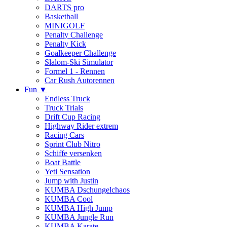
DARTS pro
Basketball
MINIGOLF
Penalty Challenge
Penalty Kick
Goalkeeper Challenge
Slalom-Ski Simulator
Formel 1 - Rennen
Car Rush Autorennen
Fun ▼
Endless Truck
Truck Trials
Drift Cup Racing
Highway Rider extrem
Racing Cars
Sprint Club Nitro
Schiffe versenken
Boat Battle
Yeti Sensation
Jump with Justin
KUMBA Dschungelchaos
KUMBA Cool
KUMBA High Jump
KUMBA Jungle Run
KUMBA Karate