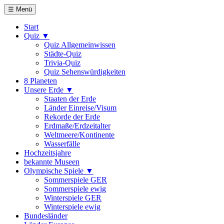
☰ Menü
Start
Quiz ▼
Quiz Allgemeinwissen
Städte-Quiz
Trivia-Quiz
Quiz Sehenswürdigkeiten
8 Planeten
Unsere Erde ▼
Staaten der Erde
Länder Einreise/Visum
Rekorde der Erde
Erdmaße/Erdzeitalter
Weltmeere/Kontinente
Wasserfälle
Hochzeitsjahre
bekannte Museen
Olympische Spiele ▼
Sommerspiele GER
Sommerspiele ewig
Winterspiele GER
Winterspiele ewig
Bundesländer