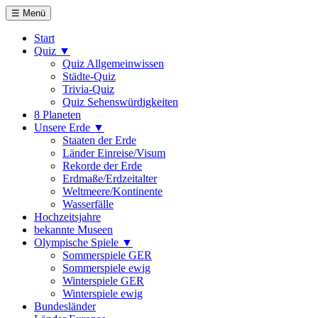
☰ Menü
Start
Quiz ▼
Quiz Allgemeinwissen
Städte-Quiz
Trivia-Quiz
Quiz Sehenswürdigkeiten
8 Planeten
Unsere Erde ▼
Staaten der Erde
Länder Einreise/Visum
Rekorde der Erde
Erdmaße/Erdzeitalter
Weltmeere/Kontinente
Wasserfälle
Hochzeitsjahre
bekannte Museen
Olympische Spiele ▼
Sommerspiele GER
Sommerspiele ewig
Winterspiele GER
Winterspiele ewig
Bundesländer