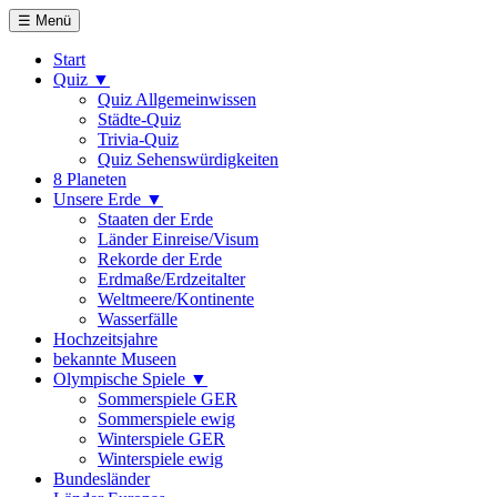
☰ Menü
Start
Quiz ▼
Quiz Allgemeinwissen
Städte-Quiz
Trivia-Quiz
Quiz Sehenswürdigkeiten
8 Planeten
Unsere Erde ▼
Staaten der Erde
Länder Einreise/Visum
Rekorde der Erde
Erdmaße/Erdzeitalter
Weltmeere/Kontinente
Wasserfälle
Hochzeitsjahre
bekannte Museen
Olympische Spiele ▼
Sommerspiele GER
Sommerspiele ewig
Winterspiele GER
Winterspiele ewig
Bundesländer