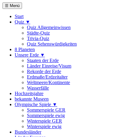
☰ Menü
Start
Quiz ▼
Quiz Allgemeinwissen
Städte-Quiz
Trivia-Quiz
Quiz Sehenswürdigkeiten
8 Planeten
Unsere Erde ▼
Staaten der Erde
Länder Einreise/Visum
Rekorde der Erde
Erdmaße/Erdzeitalter
Weltmeere/Kontinente
Wasserfälle
Hochzeitsjahre
bekannte Museen
Olympische Spiele ▼
Sommerspiele GER
Sommerspiele ewig
Winterspiele GER
Winterspiele ewig
Bundesländer