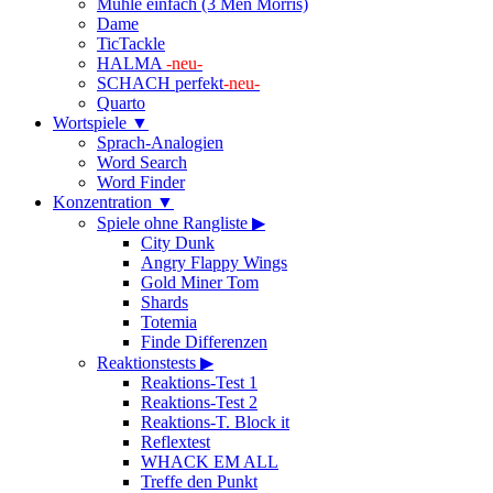
Mühle einfach (3 Men Morris)
Dame
TicTackle
HALMA
-neu-
SCHACH perfekt
-neu-
Quarto
Wortspiele ▼
Sprach-Analogien
Word Search
Word Finder
Konzentration ▼
Spiele ohne Rangliste ▶
City Dunk
Angry Flappy Wings
Gold Miner Tom
Shards
Totemia
Finde Differenzen
Reaktionstests ▶
Reaktions-Test 1
Reaktions-Test 2
Reaktions-T. Block it
Reflextest
WHACK EM ALL
Treffe den Punkt