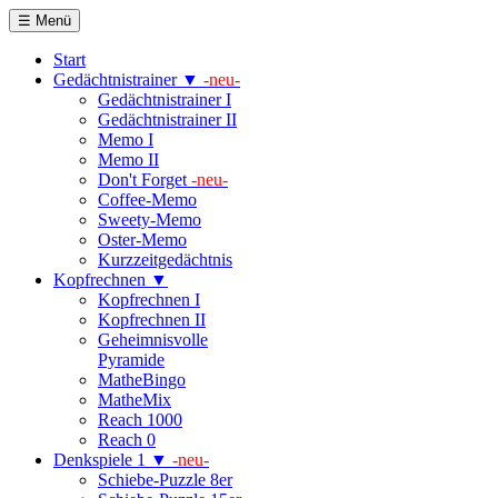
☰ Menü
Start
Gedächtnistrainer ▼
-neu-
Gedächtnistrainer I
Gedächtnistrainer II
Memo I
Memo II
Don't Forget
-neu-
Coffee-Memo
Sweety-Memo
Oster-Memo
Kurzzeitgedächtnis
Kopfrechnen ▼
Kopfrechnen I
Kopfrechnen II
Geheimnisvolle
Pyramide
MatheBingo
MatheMix
Reach 1000
Reach 0
Denkspiele 1 ▼
-neu-
Schiebe-Puzzle 8er