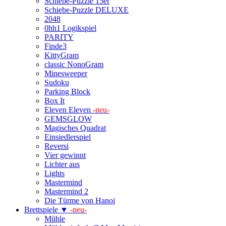
Schiebe-Puzzle 15er
Schiebe-Puzzle DELUXE
2048
0hh1 Logikspiel
PARITY
Finde3
KittyGram
classic NonoGram
Minesweeper
Sudoku
Parking Block
Box It
Eleven Eleven
-neu-
GEMSGLOW
Magisches Quadrat
Einsiedlerspiel
Reversi
Vier gewinnt
Lichter aus
Lights
Mastermind
Mastermind 2
Die Türme von Hanoi
Brettspiele ▼
-neu-
Mühle