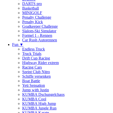
DARTS pro
Basketball
MINIGOLF
Penalty Challenge
Penalty Kick
Goalkeeper Challenge
Slalom-Ski Simulator
Formel 1 - Rennen
Car Rush Autorennen
Fun ▼
Endless Truck
Truck Trials
Drift Cup Racing
Highway Rider extrem
Racing Cars
Sprint Club Nitro
Schiffe versenken
Boat Battle
Yeti Sensation
Jump with Justin
KUMBA Dschungelchaos
KUMBA Cool
KUMBA High Jump
KUMBA Jungle Run
KUMBA Karate