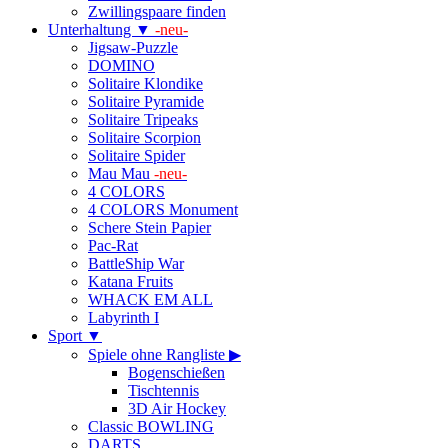
Zwillingspaare finden
Unterhaltung ▼
-neu-
Jigsaw-Puzzle
DOMINO
Solitaire Klondike
Solitaire Pyramide
Solitaire Tripeaks
Solitaire Scorpion
Solitaire Spider
Mau Mau
-neu-
4 COLORS
4 COLORS Monument
Schere Stein Papier
Pac-Rat
BattleShip War
Katana Fruits
WHACK EM ALL
Labyrinth I
Sport ▼
Spiele ohne Rangliste ▶
Bogenschießen
Tischtennis
3D Air Hockey
Classic BOWLING
DARTS