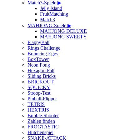
Match3-Spiele ▶
Jelly Island
FruitMatching
Match3
MAHJONG-Spiele ▶
MAHJONG DELUXE
MAHJONG SWEETY
FlappyBall
Rings Challenge
Bouncing Eggs
BoxTower
Neon Pong
Hexagon Fall
Sliding Bricks
BRICKOUT
SQUICKY
Stroop-Test
Pinball-Flipper
TETRIS
HEXTRIS
Bubble-Shooter
Zahlen finden
FROGTASTIC
Hütchenspiel
SNAKE-ATTACK