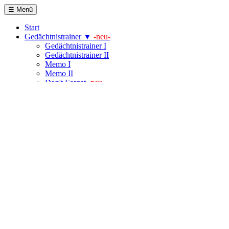
☰ Menü
Start
Gedächtnistrainer ▼
-neu-
Gedächtnistrainer I
Gedächtnistrainer II
Memo I
Memo II
Don't Forget
-neu-
Coffee-Memo
Sweety-Memo
Oster-Memo
Kurzzeitgedächtnis
Kopfrechnen ▼
Kopfrechnen I
Kopfrechnen II
Geheimnisvolle
Pyramide
MatheBingo
MatheMix
Reach 1000
Reach 0
Denkspiele 1 ▼
-neu-
Schiebe-Puzzle 8er