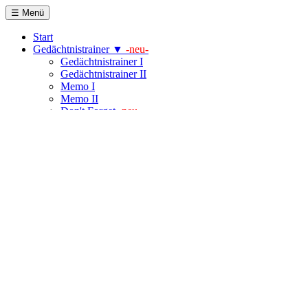
☰ Menü
Start
Gedächtnistrainer ▼
-neu-
Gedächtnistrainer I
Gedächtnistrainer II
Memo I
Memo II
Don't Forget
-neu-
Coffee-Memo
Sweety-Memo
Oster-Memo
Kurzzeitgedächtnis
Kopfrechnen ▼
Kopfrechnen I
Kopfrechnen II
Geheimnisvolle
Pyramide
MatheBingo
MatheMix
Reach 1000
Reach 0
Denkspiele 1 ▼
-neu-
Schiebe-Puzzle 8er